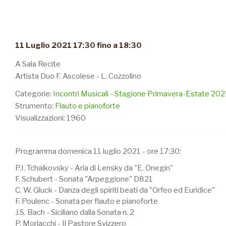
11 Luglio 2021 17:30 fino a 18:30
A Sala Recite
Artista Duo F. Ascolese - L. Cozzolino
Categorie:
Incontri Musicali - Stagione Primavera-Estate 202
Strumento:
Flauto e pianoforte
Visualizzazioni: 1960
Programma domenica 11 luglio 2021 - ore 17:30:
P.I. Tchaikovsky - Aria di Lensky da "E. Onegin"
F. Schubert - Sonata "Arpeggione" D821
C. W. Gluck - Danza degli spiriti beati da "Orfeo ed Euridice"
F. Poulenc - Sonata per flauto e pianoforte
J.S. Bach - Siciliano dalla Sonata n. 2
P. Morlacchi - Il Pastore Svizzero