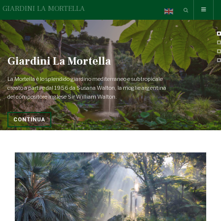
GIARDINI LA MORTELLA
Giardini La Mortella
La Mortella è lo splendido giardino mediterraneo e subtropicale
creato a partire dal 1956 da Susana Walton, la moglie argentina
del compositore inglese Sir William Walton.
CONTINUA