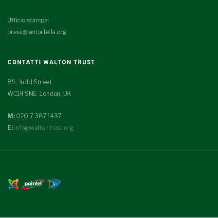
Ufficio stampa:
press@lamortella.org
CONTATTI WALTON TRUST
89, Judd Street
WC1H 9NE London, UK
M:
020 7 387 1437
E:
info@waltontrust.org