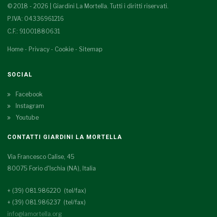
© 2018 - 2026 | Giardini La Mortella. Tutti i diritti riservati.
P.IVA: 04336961216
C.F.: 91001880631
Home
-
Privacy
-
Cookie
-
Sitemap
SOCIAL
Facebook
Instagram
Youtube
CONTATTI GIARDINI LA MORTELLA
Via Francesco Calise, 45
80075 Forio d'Ischia (NA), Italia
+ (39) 081.986220 (tel/fax)
+ (39) 081.986237 (tel/fax)
info@lamortella.org