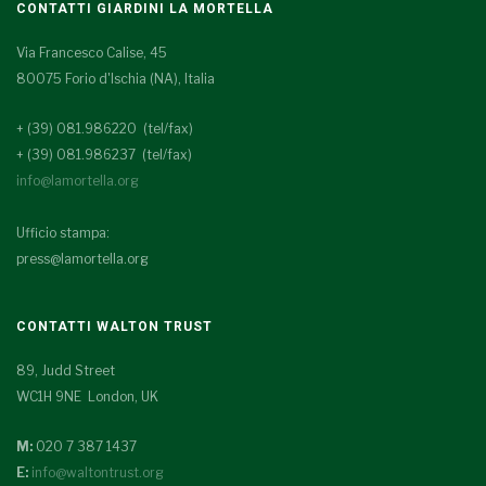
CONTATTI GIARDINI LA MORTELLA
Via Francesco Calise, 45
80075 Forio d'Ischia (NA), Italia
+ (39) 081.986220 (tel/fax)
+ (39) 081.986237 (tel/fax)
info@lamortella.org
Ufficio stampa:
press@lamortella.org
CONTATTI WALTON TRUST
89, Judd Street
WC1H 9NE London, UK
M:
020 7 387 1437
E:
info@waltontrust.org