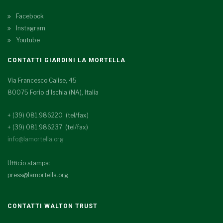
Facebook
Instagram
Youtube
CONTATTI GIARDINI LA MORTELLA
Via Francesco Calise, 45
80075 Forio d'Ischia (NA), Italia
+ (39) 081.986220 (tel/fax)
+ (39) 081.986237 (tel/fax)
info@lamortella.org
Ufficio stampa:
press@lamortella.org
CONTATTI WALTON TRUST