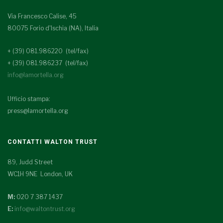
Via Francesco Calise, 45
80075 Forio d'Ischia (NA), Italia
+ (39) 081.986220 (tel/fax)
+ (39) 081.986237 (tel/fax)
info@lamortella.org
Ufficio stampa:
press@lamortella.org
CONTATTI WALTON TRUST
89, Judd Street
WC1H 9NE London, UK
M:
020 7 387 1437
E:
info@waltontrust.org