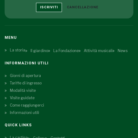
ISCRIVITI
CANCELLAZIONE
MENU
La storia
Il giardino
La Fondazione
Attività musicali
News
INFORMAZIONI UTILI
Giorni di apertura
Tariffe di ingresso
Modalità visite
Visite guidate
Come raggiungerci
Informazioni utili
QUICK LINKS
La cartina