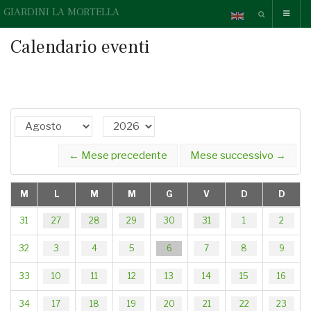
GIARDINI LA MORTELLA
Calendario eventi
← Mese precedente
Mese successivo →
M
L
M
M
G
V
D
D
28
29
30
31
1
2
27
31
4
5
6
7
8
9
3
32
11
12
13
14
15
16
10
33
18
19
20
21
22
23
17
34