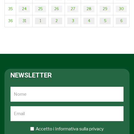
25
26
27
28
29
30
24
35
1
2
3
4
5
6
31
36
NEWSLETTER
Accetto i
Informativa sulla privacy