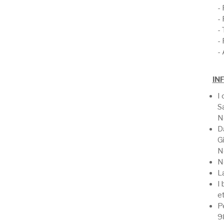
- 
- 
- 
- 
-
IN
I 
S
N
Da
Gi
N
N
La
I 
e
Pe
9