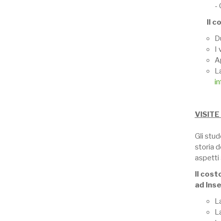
-
Il c
Du
I 
Ap
L
i
VISIT
Gli stu
storia d
aspetti
Il cost
ad Ins
La
L