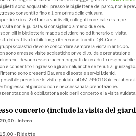
biglietti sono acquistabili presso le biglietterie del parco, non è pre
gresso consentito fino a 1 ora prima della chiusura.
perficie circa 2 ettari su vari livelli, collegati con scale e rampe.
 visita non è guidata, si consigliano almeno due ore.
sponibili in biglietteria mappa del giardino ed itinerario di visita.
sita interattiva fruibile lungo il percorso tramite QR-Code.
gruppi scolastici devono concordare sempre la visita in anticipo.
on sono amesse visite scolastiche prive di guida e prenatazione
 minorenni devono essere accompagnati da un adulto responsabile.
n è consentito l’ingresso agli animali, anche se tenuti al guinzaglio
l’interno sono presenti Bar, aree di sosta e servizi igienici.
 possibile prenotare le visite guidate al 081-990118 (in collaborazi
r l'ingresso al giardino non è neccessaria la prenotazione.
 prenotazione è obbligatoria solo per il concerto e la visita guidata
esso concerto (include la visita del giard
 20,00 - Intero
 15,00 - Ridotto