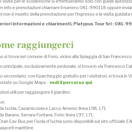
 visite per le scolaresche si effettueranno solo con guide autorizz
er info e prenotazioni chiamare il numero 081-990118 oppure invia
i non è munito della prenotazione per l’ingresso e la visita guidata
eriori informazioni e chiarimenti, Platypus Tour Srl : 081-
ome raggiungerci
ino si trova nel comune di Forio, vicino alla Spiaggia di San Francesco 
 principale, esclusivamente pedonale, si trova in via Francesco Cal
 secondario, con il parcheggio gratuito per i visitatori, si trova in Vi
state su Google Maps -
vedi il percorso qui
.
ioni utili per raggiungere il giardino:
us:
 da Ischia, Casamicciola e Lacco Ameno: linea 198, 171
da Barano, Serrara Fontana, Forio: linea 197, 171
Orari Eav Bus per l'isola d'Ischia sono disponibili sul sito ufficiale EA
asporti marittimi: