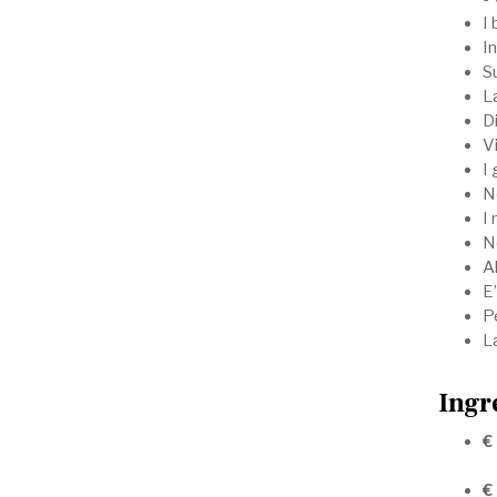
I 
In
Su
La
Di
Vi
I 
N
I
No
Al
E’
Pe
La
Ingr
€
€