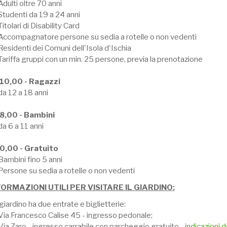
Adulti oltre 70 anni
Studenti da 19 a 24 anni
Titolari di Disability Card
 Accompagnatore persone su sedia a rotelle o non vedenti
Residenti dei Comuni dell'Isola d'Ischia
Tariffa gruppi con un min. 25 persone, previa la prenotazione
 10,00 - Ragazzi
da 12 a 18 anni
 8,00 - Bambini
da 6 a 11 anni
 0,00 - Gratuito
Bambini fino 5 anni
Persone su sedia a rotelle o non vedenti
FORMAZIONI UTILI PER VISITARE IL GIARDINO
:
 giardino ha due entrate e biglietterie:
 Via Francesco Calise 45 - ingresso pedonale;
Via Zaro - ingresso carrabile con parcheggio gratuito -
indicazioni 