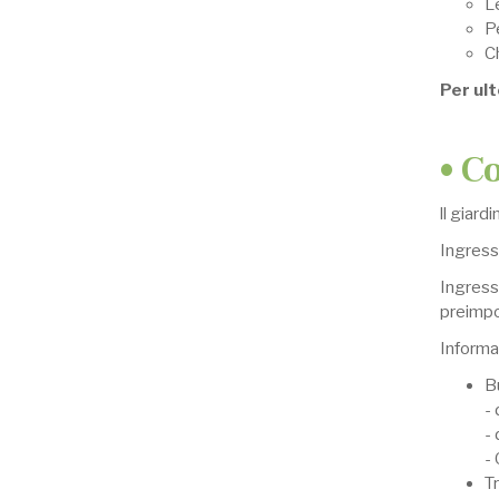
Le
P
Ch
Per ult
• C
ll giard
Ingresso
Ingresso
preimpo
Informaz
B
-
- 
- 
Tr