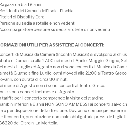
Ragazzi da 6 a 18 anni
Residenti dei Comuni dell'Isola d'Ischia
Titolari di Disability Card
Persone su sedia a rotelle e non vedenti
 Accompagnatore persone su sedia a rotelle o non vedenti
FORMAZIONI UTILI PER ASSISTERE AI CONCERTI:
concerti di Musica da Camera (Incontri Musicali) si svolgono al chius
abato e Domenica alle 17:00 nei mesi di Aprile, Maggio, Giugno, S
ei mesi di Luglio ed Agosto non ci sono concerti di Musica da Came
 metà Giugno a fine Luglio, ogni giovedi alle 21:00 al Teatro Greco,
ovanili, con durata di circa 80 minuti.
ei mese di Agosto non ci sono concerti al Teatro Greco.
on ci sono concerti nel mese di Agosto.
 tariffa per il concerto comprende la visita del giardino.
bambini inferiori a 6 anni NON SONO AMMESSI ai concerti, salvo che per
tà o per disposizione della direzione. Dovranno comunque essere mu
r il concerto, prenotazione nominale obbligatoria presso le biglietter
86220 dei Giardini La Mortella.