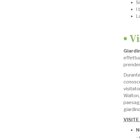
Si
I 
La
• V
Giardin
effettua
prender
Durante 
conosce
visitato
Walton,
paesaggi
giardino
VISITE
N
- 