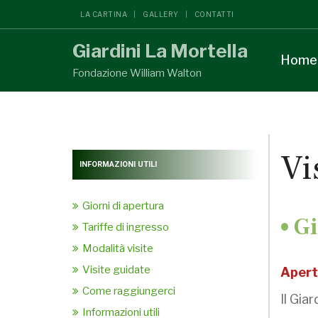
LA CARTINA
GALLERY
CONTATTI
Giardini La Mortella
Home
Fondazione William Walton
Vi
INFORMAZIONI UTILI
Giorni di apertura
• G
Tariffe di ingresso
Modalità visite
Visite guidate
Apert
Come raggiungerci
Il Gia
Informazioni utili