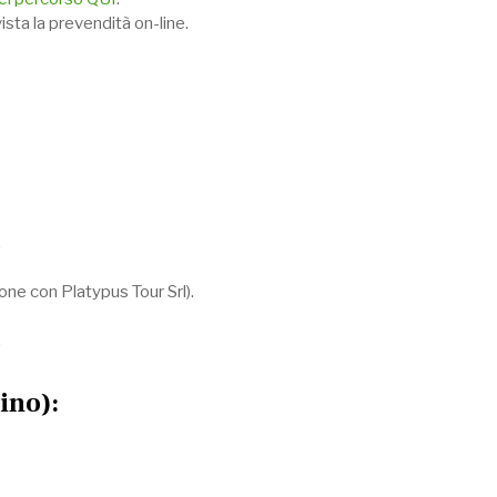
vista la prevendità on-line.
.
one con Platypus Tour Srl).
.
ino):