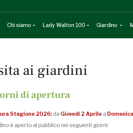
Chi siamo
Lady Walton 100
Giardino
M
sita ai giardini
iorni di apertura
ura Stagione 2026:
da
Giovedì 2 Aprile
a
Domenica
rdino è aperto al pubblico nei seguenti giorni: