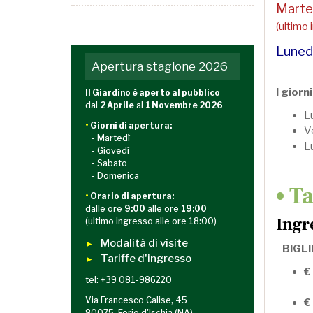
Marted
(ultimo 
Lunedì
Apertura stagione 2026
I giorn
Il Giardino è aperto al pubblico
dal
2 Aprile
al
1 Novembre 2026
L
•
Giorni di apertura:
Ve
- Martedì
Lu
- Giovedì
- Sabato
- Domenica
• T
•
Orario di apertura:
dalle ore
9:00
alle ore
19:00
Ingr
(ultimo ingresso alle ore 18:00)
Modalità di visite
►
BIGLI
Tariffe d'ingresso
►
€
tel: +39 081-986220
Via Francesco Calise, 45
€
80075, Forio d'Ischia (NA)