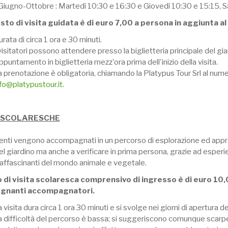
 Giugno-Ottobre : Martedì 10:30 e 16:30 e Giovedì 10:30 e 15:15, 
osto di visita guidata è di euro 7,00 a persona
in aggiunta al
rata di circa 1 ora e 30 minuti.
visitatori possono attendere presso la biglietteria principale del gia
puntamento in biglietteria mezz'ora prima dell'inizio della visita.
a prenotazione è obligatoria, chiamando la Platypus Tour Srl al n
nfo@platypustour.it
.
E SCOLARESCHE
denti vengono accompagnati in un percorso di esplorazione ed appr
el giardino ma anche a verificare in prima persona, grazie ad esperie
 affascinanti del mondo animale e vegetale.
o di visita scolaresca comprensivo di ingresso è di euro 10,
egnanti accompagnatori.
 visita dura circa 1 ora 30 minuti e si svolge nei giorni di apertura de
a difficoltà del percorso è bassa; si suggeriscono comunque scar