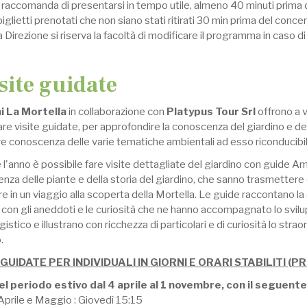
 raccomanda di presentarsi in tempo utile, almeno 40 minuti prima de
biglietti prenotati che non siano stati ritirati 30 min prima del conce
 Direzione si riserva la facoltà di modificare il programma in caso di
isite guidate
i La Mortella
in collaborazione con
Platypus Tour Srl
offrono a v
re visite guidate, per approfondire la conoscenza del giardino e dell
e conoscenza delle varie tematiche ambientali ad esso riconducibili
l'anno è possibile fare visite dettagliate del giardino con guide A
nza delle piante e della storia del giardino, che sanno trasmettere
re in un viaggio alla scoperta della Mortella. Le guide raccontano la 
 con gli aneddoti e le curiosità che ne hanno accompagnato lo svilu
stico e illustrano con ricchezza di particolari e di curiosità lo str
.
 GUIDATE PER INDIVIDUALI IN GIORNI E ORARI STABILITI (PR
el periodo estivo dal 4 aprile al 1 novembre, con il seguente
Aprile e Maggio : Giovedì 15:15