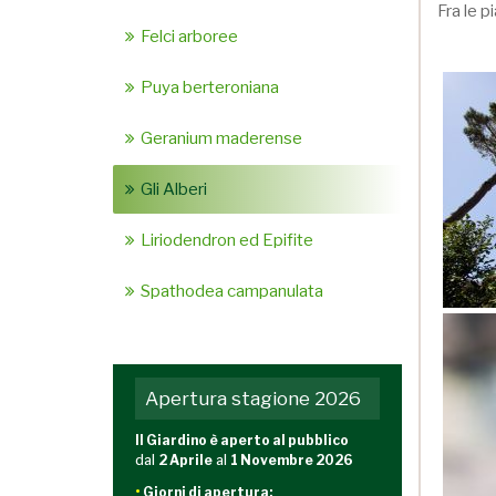
Fra le p
Felci arboree
Puya berteroniana
Geranium maderense
Gli Alberi
Liriodendron ed Epifite
Spathodea campanulata
Apertura stagione 2026
Il Giardino è aperto al pubblico
dal
2 Aprile
al
1 Novembre 2026
•
Giorni di apertura: