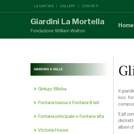
LA CARTINA
GALLERY
CONTATTI
Giardini La Mortella
Home
Fondazione William Walton
Gl
GIARDINO A VALLE
Ginkgo Biloba
Il giard
loro fo
Fontana bassa e Fontana 8 lati
composiz
Egli pe
Fontana principale e Fontana alta
distratt
alberi c
Victoria House