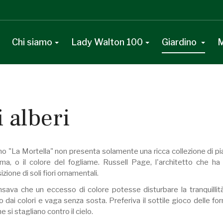
Chi siamo
Lady Walton 100
Giardino
M
i alberi
ino "La Mortella" non presenta solamente una ricca collezione di pi
rma, o il colore del fogliame. Russell Page, l'architetto che 
ione di soli fiori ornamentali.
nsava che un eccesso di colore potesse disturbare la tranquill
o dai colori e vaga senza sosta. Preferiva il sottile gioco delle fo
he si stagliano contro il cielo.