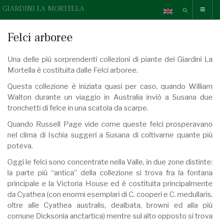
GIARDINI LA MORTELLA
Felci arboree
Una delle più sorprendenti collezioni di piante dei Giardini La
Mortella è costituita dalle Felci arboree.
Questa collezione è iniziata quasi per caso, quando William
Walton durante un viaggio in Australia inviò a Susana due
tronchetti di felce in una scatola da scarpe.
Quando Russell Page vide come queste felci prosperavano
nel clima di Ischia suggerì a Susana di coltivarne quante più
poteva.
Oggi le felci sono concentrate nella Valle, in due zone distinte:
la parte più “antica” della collezione si trova fra la fontana
principale e la Victoria House ed è costituita principalmente
da Cyathea (con enormi esemplari di C. cooperi e C. medullaris,
oltre alle Cyathea australis, dealbata, browni ed alla più
comune Dicksonia anctartica) mentre sul alto opposto si trova