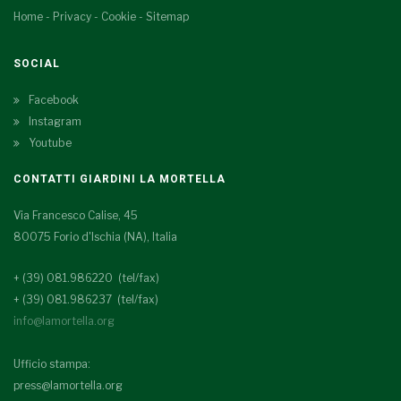
Home
-
Privacy
-
Cookie
-
Sitemap
SOCIAL
Facebook
Instagram
Youtube
CONTATTI GIARDINI LA MORTELLA
Via Francesco Calise, 45
80075 Forio d'Ischia (NA), Italia
+ (39) 081.986220 (tel/fax)
+ (39) 081.986237 (tel/fax)
info@lamortella.org
Ufficio stampa:
press@lamortella.org