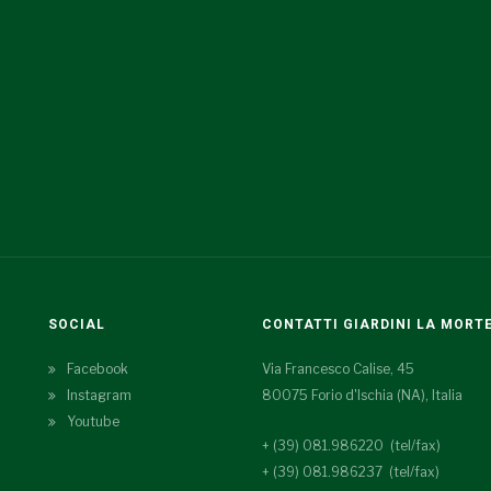
SOCIAL
CONTATTI GIARDINI LA MORT
Facebook
Via Francesco Calise, 45
Instagram
80075 Forio d'Ischia (NA), Italia
Youtube
+ (39) 081.986220 (tel/fax)
+ (39) 081.986237 (tel/fax)