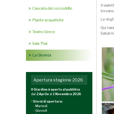
Il viale
Cascata del coccodrillo
trovano 
Le ring
Piante acquatiche
Qui han
Teatro Greco
Sabal m
Sala Thai
La Glorieta
Apertura stagione 2026
Il Giardino è aperto al pubblico
dal
2 Aprile
al
1 Novembre 2026
•
Giorni di apertura:
- Martedì
- Giovedì