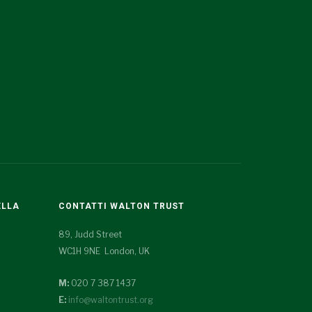
ELLA
CONTATTI WALTON TRUST
89, Judd Street
WC1H 9NE London, UK
M:
020 7 387 1437
E:
info@waltontrust.org