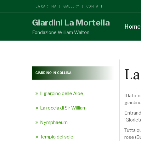
LA CARTINA
GALLERY
CONTATTI
Giardini La Mortella
Home
Fondazione William Walton
La
GIARDINO IN COLLINA
Il giardino delle Aloe
Il lato 
giardino
La roccia di Sir William
Entrand
'Gloriet
Nymphaeum
Tutta qu
Tempio del sole
rose (B