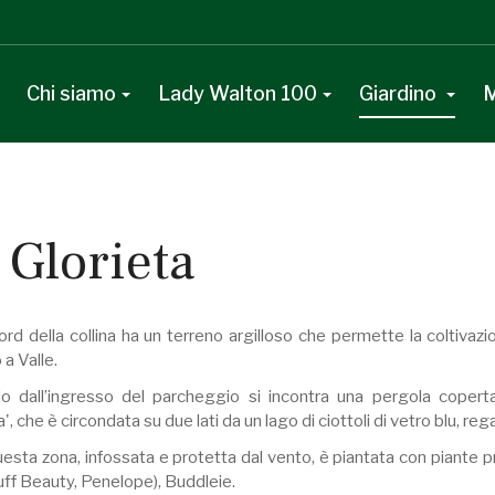
Chi siamo
Lady Walton 100
Giardino
M
 Glorieta
nord della collina ha un terreno argilloso che permette la coltivaz
 a Valle.
o dall’ingresso del parcheggio si incontra una pergola coperta
a', che è circondata su due lati da un lago di ciottoli di vetro blu, 
esta zona, infossata e protetta dal vento, è piantata con piante pr
uff Beauty, Penelope), Buddleie.