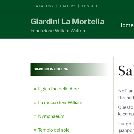
LA CARTINA
GALLERY
CONTATTI
Giardini La Mortella
Home
Fondazione William Walton
Sa
GIARDINO IN COLLINA
Il giardino delle Aloe
Nell' a
thailan
La roccia di Sir William
Questo 
le camp
Nymphaeum
Lungo l
Tempio del sole
giappone