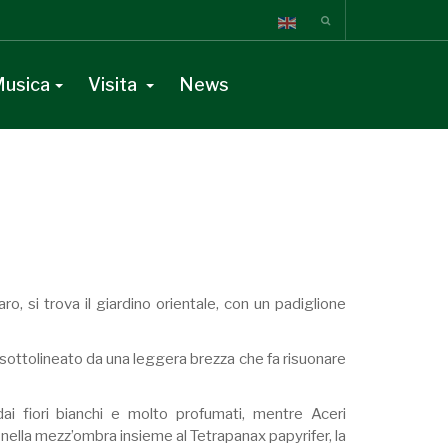
usica
Visita
News
o, si trova il giardino orientale, con un padiglione
 sottolineato da una leggera brezza che fa risuonare
i fiori bianchi e molto profumati, mentre Aceri
nella mezz’ombra insieme al Tetrapanax papyrifer, la