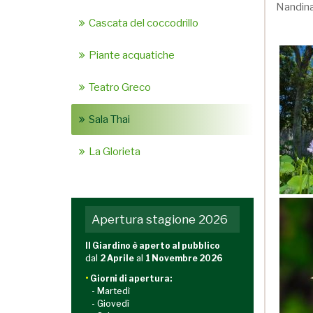
Nandina
Cascata del coccodrillo
Piante acquatiche
Teatro Greco
Sala Thai
La Glorieta
Apertura stagione 2026
Il Giardino è aperto al pubblico
dal
2 Aprile
al
1 Novembre 2026
•
Giorni di apertura:
- Martedì
- Giovedì