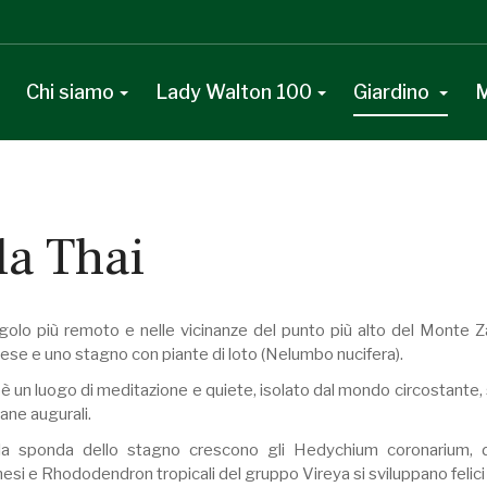
Chi siamo
Lady Walton 100
Giardino
M
la Thai
ngolo più remoto e nelle vicinanze del punto più alto del Monte Zar
dese e uno stagno con piante di loto (Nelumbo nucifera).
è un luogo di meditazione e quiete, isolato dal mondo circostante,
ane augurali.
a sponda dello stagno crescono gli Hedychium coronarium, da
si e Rhododendron tropicali del gruppo Vireya si sviluppano felici 