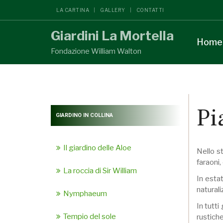
LA CARTINA
GALLERY
CONTATTI
Giardini La Mortella
Home
Fondazione William Walton
Pi
GIARDINO IN COLLINA
Il giardino delle Aloe
Nello s
faraoni,
La roccia di Sir William
In estat
naturali
Nymphaeum
In tutti
Tempio del sole
rustiche