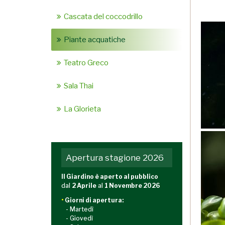
Cascata del coccodrillo
Piante acquatiche
Teatro Greco
Sala Thai
La Glorieta
Apertura stagione 2026
Il Giardino è aperto al pubblico
dal
2 Aprile
al
1 Novembre 2026
•
Giorni di apertura:
- Martedì
- Giovedì