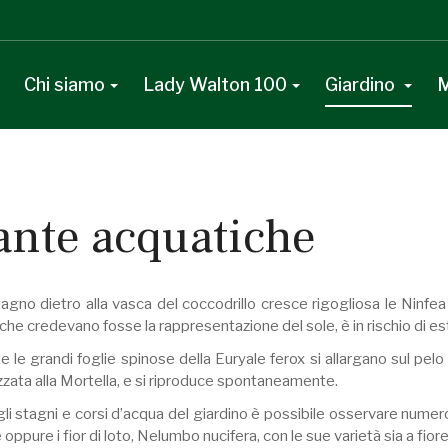
Chi siamo
Lady Walton 100
Giardino
M
ante acquatiche
tagno dietro alla vasca del coccodrillo cresce rigogliosa le Ninfe
 che credevano fosse la rappresentazione del sole, è in rischio di est
e le grandi foglie spinose della Euryale ferox si allargano sul pel
zzata alla Mortella, e si riproduce spontaneamente.
 gli stagni e corsi d’acqua del giardino è possibile osservare nume
 oppure i fior di loto, Nelumbo nucifera, con le sue varietà sia a fio