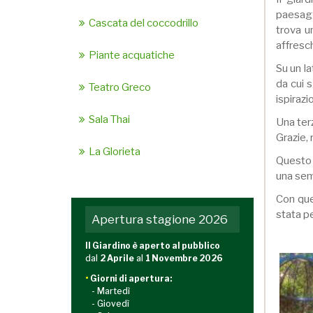
paesagg
Cascata del coccodrillo
trova un
affresch
Piante acquatiche
Su un la
da cui 
Teatro Greco
ispirazi
Sala Thai
Una terz
Grazie, 
La Glorieta
Questo 
una semp
Con que
stata pe
Apertura stagione 2026
Il Giardino è aperto al pubblico
dal
2 Aprile
al
1 Novembre 2026
•
Giorni di apertura:
- Martedì
- Giovedì