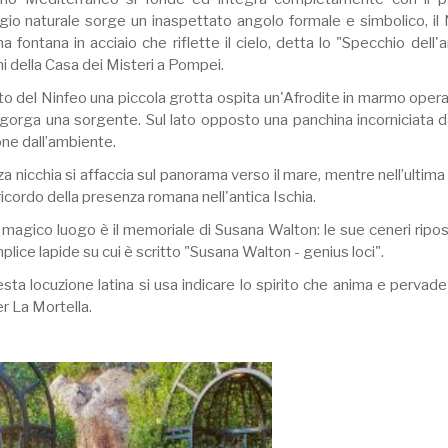
io naturale sorge un inaspettato angolo formale e simbolico, il N
a fontana in acciaio che riflette il cielo, detta lo "Specchio dell'anim
i della Casa dei Misteri a Pompei.
to del Ninfeo una piccola grotta ospita un'Afrodite in marmo opera 
sgorga una sorgente. Sul lato opposto una panchina incorniciata d
one dall’ambiente.
a nicchia si affaccia sul panorama verso il mare, mentre nell’ultima 
ricordo della presenza romana nell'antica Ischia.
magico luogo è il memoriale di Susana Walton: le sue ceneri riposan
lice lapide su cui è scritto "Susana Walton - genius loci".
sta locuzione latina si usa indicare lo spirito che anima e pervad
r La Mortella.