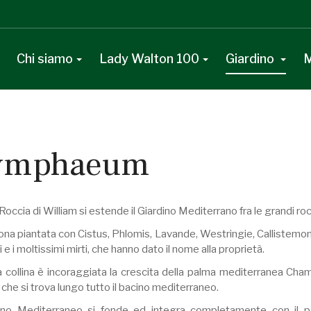
Chi siamo
Lady Walton 100
Giardino
M
ymphaeum
 Roccia di William si estende il Giardino Mediterrano fra le grandi roc
ona piantata con Cistus, Phlomis, Lavande, Westringie, Callistemon, Gr
i e i moltissimi mirti, che hanno dato il nome alla proprietà.
la collina è incoraggiata la crescita della palma mediterranea Ch
che si trova lungo tutto il bacino mediterraneo.
dino Mediterraneo si fonde ed integra completamente con il pa