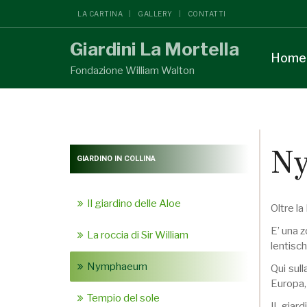
LA CARTINA
GALLERY
CONTATTI
Giardini La Mortella
Home
Fondazione William Walton
N
GIARDINO IN COLLINA
Il giardino delle Aloe
Oltre la
E’ una z
La roccia di Sir William
lentisch
Nymphaeum
Qui sul
Europa, 
Tempio del sole
Il giar