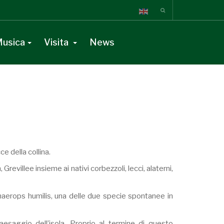
usica
Visita
News
ce della collina.
evillee insieme ai nativi corbezzoli, lecci, alaterni,
amaerops humilis, una delle due specie spontanee in
esaggio dell’isola. Proprio al termine di questo