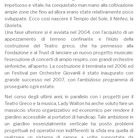
impetuoso e vitale, ha conquistato man mano alla coltivazione
ampie zone che fino ad allora erano state relativamente poco
sviluppate. Ecco così nascere il Tempio del Sole, il Ninfeo, la
Glorieta.
Una fase ulteriore si è avviata nel 2004, con l’acquisto di un
appezzamento di terreno confinante e l’inizio della
costruzione del Teatro greco, che ha permesso alla
Fondazione e al Trust di lanciare un nuovo progetto musicale:
l’esecuzione di concerti di ampio respiro, con grandi orchestre
sinfoniche, all’aperto. La costruzione è terminata nel 2006 ed
un Festival per Orchestre Giovanili è stato inaugurato con
grande successo nel 2007, con l’ambizioso programma di
proseguirlo ogni estate.
Nel corso degli ultimi anni, in parallelo con i progetti per il
Teatro Greco e la musica, Lady Walton ha anche voluto fare un
massiccio sforzo organizzativo ed economico per rendere il
giardino accessibile ai portatori di handicap. Tale ambizione in
un giardino essenzialmente verticale ha posto problemi
progettuali ed operativi non indifferenti: la sfida era quella di
realizzare un sistema di rampe, a volte supportate da