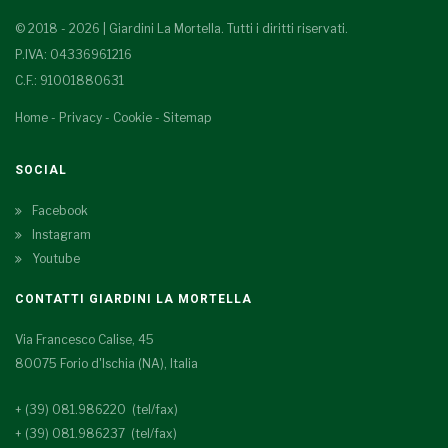
© 2018 - 2026 | Giardini La Mortella. Tutti i diritti riservati.
P.IVA: 04336961216
C.F.: 91001880631
Home
-
Privacy
-
Cookie
-
Sitemap
SOCIAL
Facebook
Instagram
Youtube
CONTATTI GIARDINI LA MORTELLA
Via Francesco Calise, 45
80075 Forio d'Ischia (NA), Italia
+ (39) 081.986220 (tel/fax)
+ (39) 081.986237 (tel/fax)