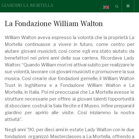
GIARDINI LA MORTELLA
La Fondazione William Walton
William Walton aveva espresso la volontà che la proprietà La
Mortella continuasse a vivere in futuro, come centro per
aiutare giovani musicisti, così come egli era stato aiutato da
benefattori nei primi anni della sua carriera. Ricordava Lady
Walton: “Quando William morì mi attivai subito per realizzare le
sue volontà, lavorare coi giovani musicisti e promuovere la sua
musica. Così creai le due fondazioni gemelle, il William Walton
Trust in Inghilterra e a Fondazione William Walton e La
Mortella, in Italia. Poi mi preoccupai che La Mortella avesse le
strutture necessarie per offrire ai giovani talenti l’opportunità
di sbocciare: costruii la Sala Recite e il Museo. Infine preparai il
giardino per aprirlo alle visite. Così iniziammo la nostra
attività”.
Negli anni '90, per dieci anni in estate Lady Walton con le due
fondazioni organizzò Masterclasses a La Mortella, offrendo a