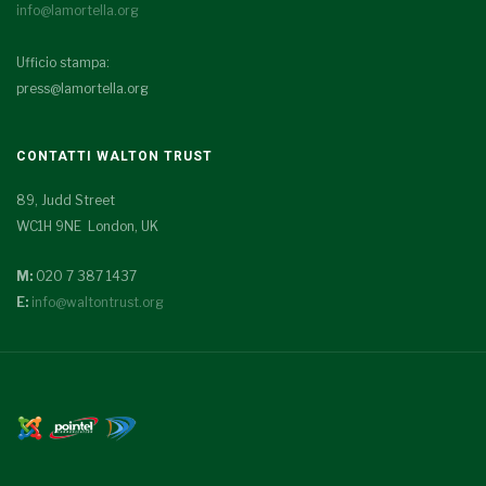
info@lamortella.org
Ufficio stampa:
press@lamortella.org
CONTATTI WALTON TRUST
89, Judd Street
WC1H 9NE London, UK
M:
020 7 387 1437
E:
info@waltontrust.org