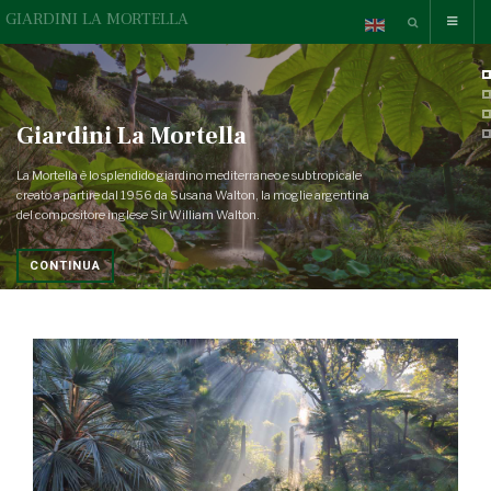
GIARDINI LA MORTELLA
Giardini La Mortella
La Mortella è lo splendido giardino mediterraneo e subtropicale
creato a partire dal 1956 da Susana Walton, la moglie argentina
del compositore inglese Sir William Walton.
CONTINUA