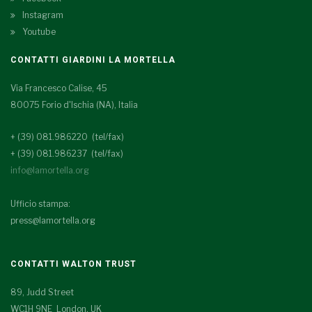
Instagram
Youtube
CONTATTI GIARDINI LA MORTELLA
Via Francesco Calise, 45
80075 Forio d'Ischia (NA), Italia
+ (39) 081.986220 (tel/fax)
+ (39) 081.986237 (tel/fax)
info@lamortella.org
Ufficio stampa:
press@lamortella.org
CONTATTI WALTON TRUST
89, Judd Street
WC1H 9NE London, UK