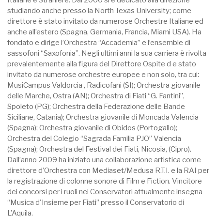
Italiane e Straniere. Dal 2000 si è dedicato alla direzione
studiando anche presso la North Texas University; come
direttore è stato invitato da numerose Orchestre Italiane ed
anche all’estero (Spagna, Germania, Francia, Miami USA). Ha
fondato e dirige l’Orchestra “Accademia” e l’ensemble di
sassofoni “Saxofonia”. Negli ultimi anni la sua carriera è rivolta
prevalentemente alla figura del Direttore Ospite d e stato
invitato da numerose orchestre europee e non solo, tra cui:
MusiCampus Valdorcia , Radicofani (SI); Orchestra giovanile
delle Marche, Ostra (AN); Orchestra di Fiati “G. Fantini”,
Spoleto (PG); Orchestra della Federazione delle Bande
Siciliane, Catania); Orchestra giovanile di Moncada Valencia
(Spagna); Orchestra giovanile di Obidos (Portogallo);
Orchestra del Colegio “Sagrada Familia PJO” Valencia
(Spagna); Orchestra del Festival dei Fiati, Nicosia, (Cipro).
Dall’anno 2009 ha iniziato una collaborazione artistica come
direttore d’Orchestra con Mediaset/Medusa R.T.I. e la RAI per
la registrazione di colonne sonore di Film e Fiction. Vincitore
dei concorsi per i ruoli nei Conservatori attualmente insegna
“Musica d'Insieme per Fiati” presso il Conservatorio di
L’Aquila.