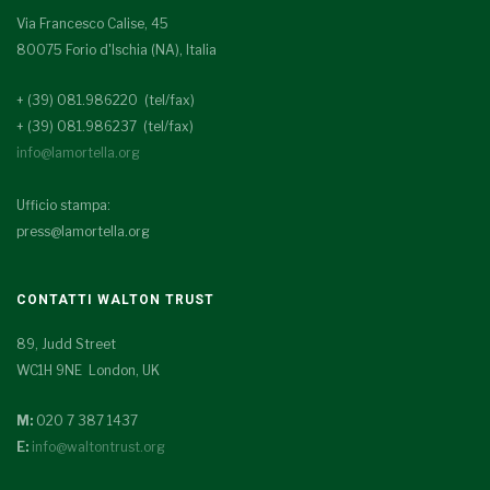
Via Francesco Calise, 45
80075 Forio d'Ischia (NA), Italia
+ (39) 081.986220 (tel/fax)
+ (39) 081.986237 (tel/fax)
info@lamortella.org
Ufficio stampa:
press@lamortella.org
CONTATTI WALTON TRUST
89, Judd Street
WC1H 9NE London, UK
M:
020 7 387 1437
E:
info@waltontrust.org