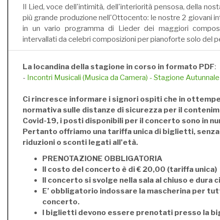
Il Lied, voce dell'intimità, dell'interiorità pensosa, della nos
più grande produzione nell'Ottocento: le nostre 2 giovani int
in un vario programma di Lieder dei maggiori compositor
intervallati da celebri composizioni per pianoforte solo del 
La locandina della stagione in corso in formato PDF
:
-
Incontri Musicali (Musica da Camera) - Stagione Autunnal
Ci rincresce informare i signori ospiti che in ottempe
normativa sulle distanze di sicurezza per il contenim
Covid-19, i posti disponibili per il concerto sono in n
Pertanto offriamo una tariffa unica di biglietti, senz
riduzioni o sconti legati all'età.
PRENOTAZIONE OBBLIGATORIA
Il costo del concerto è di € 20,00 (tariffa unica)
Il concerto si svolge nella sala al chiuso e dura c
E’ obbligatorio indossare la mascherina per tutt
concerto.
I biglietti devono essere prenotati presso la bi