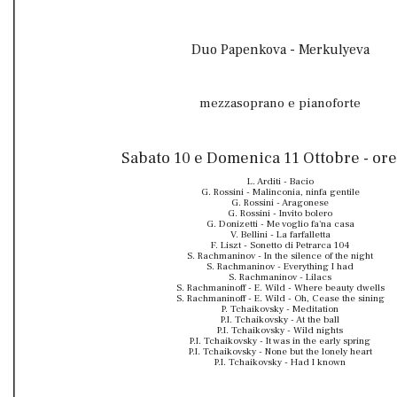
Duo Papenkova - Merkulyeva
mezzasoprano e pianoforte
Sabato 10 e Domenica 11 Ottobre - ore
L. Arditi - Bacio
G. Rossini - Malinconia, ninfa gentile
G. Rossini - Aragonese
G. Rossini - Invito bolero
G. Donizetti - Me voglio fa'na casa
V. Bellini - La farfalletta
F. Liszt - Sonetto di Petrarca 104
S. Rachmaninov - In the silence of the night
S. Rachmaninov - Everything I had
S. Rachmaninov - Lilacs
S. Rachmaninoff - E. Wild - Where beauty dwells
S. Rachmaninoff - E. Wild - Oh, Cease the sining
P. Tchaikovsky - Meditation
P.I. Tchaikovsky - At the ball
P.I. Tchaikovsky - Wild nights
P.I. Tchaikovsky - It was in the early spring
P.I. Tchaikovsky - None but the lonely heart
P.I. Tchaikovsky - Had I known