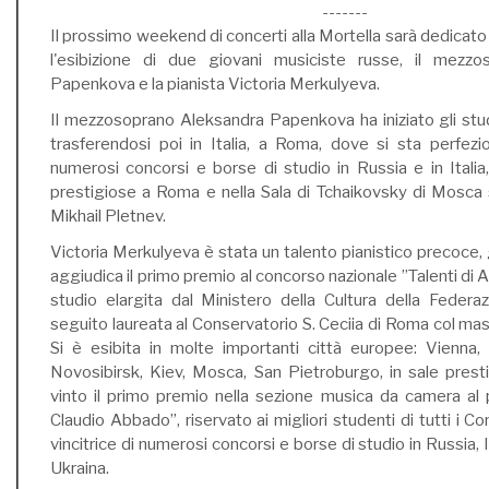
-------
Il prossimo weekend di concerti alla Mortella sarà dedicato a
l'esibizione di due giovani musiciste russe, il mezz
Papenkova e la pianista Victoria Merkulyeva.
Il mezzosoprano Aleksandra Papenkova ha iniziato gli stu
trasferendosi poi in Italia, a Roma, dove si sta perfezio
numerosi concorsi e borse di studio in Russia e in Italia,
prestigiose a Roma e nella Sala di Tchaikovsky di Mosca s
Mikhail Pletnev.
Victoria Merkulyeva è stata un talento pianistico precoce, gi
aggiudica il primo premio al concorso nazionale ”Talenti di A
studio elargita dal Ministero della Cultura della Federa
seguito laureata al Conservatorio S. Ceciia di Roma col mas
Si è esibita in molte importanti città europee: Vienna,
Novosibirsk, Kiev, Mosca, San Pietroburgo, in sale pres
vinto il primo premio nella sezione musica da camera al
Claudio Abbado”, riservato ai migliori studenti di tutti i Con
vincitrice di numerosi concorsi e borse di studio in Russia, It
Ukraina.