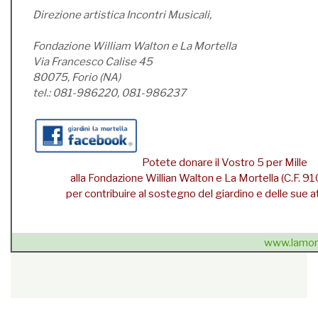
Direzione artistica Incontri Musicali,
Fondazione William Walton e La Mortella
Via Francesco Calise 45
80075, Forio (NA)
tel.: 081-986220, 081-986237
Potete donare il Vostro 5 per Mille
alla Fondazione Willian Walton e La Mortella (C.F.
per contribuire al sostegno del giardino e delle sue att
www.lamort
{unsubscribe}Se non sei più interessato
» cancellati dalla
newsletter
{/unsubscribe}