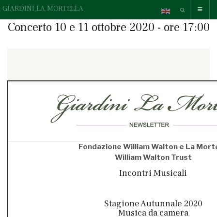
GIARDINI LA MORTELLA
Concerto 10 e 11 ottobre 2020 - ore 17:00
{readonline}Questa e-mail contiene elementi grafici, se non li
vedi correttamente,
» guarda la versione online.
{/readonline}
Fondazione William Walton e La Morte
William Walton Trust
Incontri Musicali
Stagione Autunnale 2020
Musica da camera