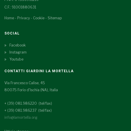
C.F.: 91001880631
Home
-
Privacy
-
Cookie
-
Sitemap
SOCIAL
Facebook
Instagram
Youtube
CONTATTI GIARDINI LA MORTELLA
Via Francesco Calise, 45
80075 Forio d'Ischia (NA), Italia
+ (39) 081.986220 (tel/fax)
+ (39) 081.986237 (tel/fax)
info@lamortella.org