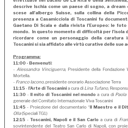
effettuate nel bacino de La Rita e della Sentinella;
descrive Ischia come un paese di sogno, a dream c
scese all'albergo Suisse, sulla collina della Picc
presenza a Casamicciola di Toscanini fu document
Gaetano Di Scala e dalla rivista l’Europeo: le foto 
mondo. In questo momento di difficoltà per l’isola d
ricordare come un personaggio della caratura i
Toscanini si sia affidato alle virtù curative delle sue 
Programma:
11:00 - Benvenuti
:
-
Alessandra Vinciguerra
, Presidente della Fondazione 
Mortella.
-
Franco Iacono
, presidente onorario Associazione Terra
11:15
-
l’Arte di Toscanini
a cura di
Lina Tufano
, Respons
11:30
-
Il mito di Toscanini nel mondo
a cura di
Paola 
generale del Comitato Internazionale Viva Toscanini
11:45
- Proiezione del documentario “
Il Maestro e il D
Olla
(Speciali TG1)
12:15
-
Toscanini, Napoli e il San Carlo
a cura di
Fra
sovrintendente del Teatro San Carlo di Napoli, con proie