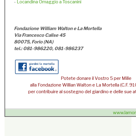
-
Locandina Omaggio a Toscanini
Fondazione William Walton e La Mortella
Via Francesco Calise 45
80075, Forio (NA)
tel.: 081-986220, 081-986237
Potete donare il Vostro 5 per Mille
alla Fondazione Willian Walton e La Mortella (C.F.
per contribuire al sostegno del giardino e delle sue att
www.lamort
{unsubscribe}Se non sei più interessato
» cancellati dalla
newsletter
{/unsubscribe}