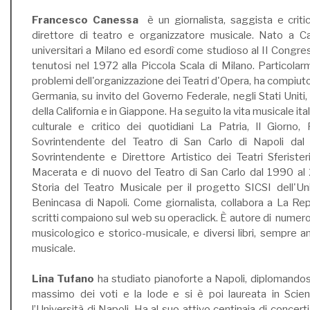
Francesco Canessa
è un giornalista, saggista e critic
direttore di teatro e organizzatore musicale. Nato a Ca
universitari a Milano ed esordì come studioso al II Congres
tenutosi nel 1972 alla Piccola Scala di Milano. Particolar
problemi dell'organizzazione dei Teatri d'Opera, ha compiuto 
Germania, su invito del Governo Federale, negli Stati Uniti, 
della California e in Giappone. Ha seguito la vita musicale i
culturale e critico dei quotidiani La Patria, Il Giorno
Sovrintendente del Teatro di San Carlo di Napoli dal
Sovrintendente e Direttore Artistico dei Teatri Sferiste
Macerata e di nuovo del Teatro di San Carlo dal 1990 al
Storia del Teatro Musicale per il progetto SICSI dell'Un
Benincasa di Napoli. Come giornalista, collabora a La Rep
scritti compaiono sul web su operaclick. È autore di numero
musicologico e storico-musicale, e diversi libri, sempre 
musicale.
Lina Tufano
ha studiato pianoforte a Napoli, diplomandosi
massimo dei voti e la lode e si è poi laureata in Scien
l’Università di Napoli. Ha al suo attivo centinaia di concerti