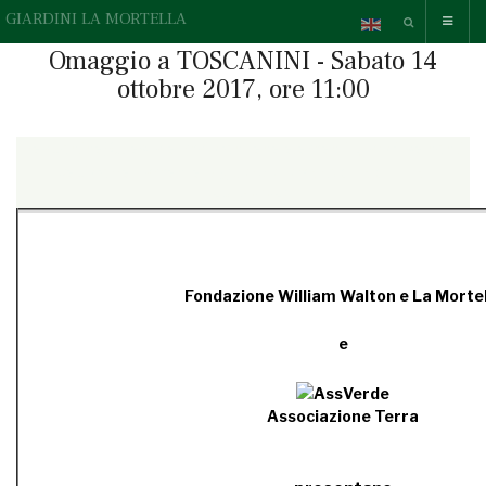
GIARDINI LA MORTELLA
Omaggio a TOSCANINI - Sabato 14
ottobre 2017, ore 11:00
{readonline}Questa e-mail contiene elementi grafici, se non li
vedi correttamente,
» guarda la versione online.
{/readonline}
Fondazione William Walton e La Mortel
e
Associazione Terra