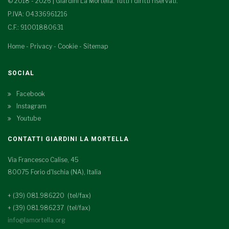
© 2018 - 2026 | Giardini La Mortella. Tutti i diritti riservati.
P.IVA: 04336961216
C.F.: 91001880631
Home
-
Privacy
-
Cookie
-
Sitemap
SOCIAL
Facebook
Instagram
Youtube
CONTATTI GIARDINI LA MORTELLA
Via Francesco Calise, 45
80075 Forio d'Ischia (NA), Italia
+ (39) 081.986220 (tel/fax)
+ (39) 081.986237 (tel/fax)
info@lamortella.org