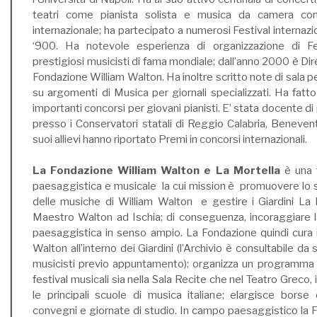
teatri come pianista solista e musica da camera con
internazionale; ha partecipato a numerosi Festival internazio
‘900. Ha notevole esperienza di organizzazione di Fe
prestigiosi musicisti di fama mondiale; dall’anno 2000 è Dire
Fondazione William Walton. Ha inoltre scritto note di sala pe
su argomenti di Musica per giornali specializzati. Ha fatto 
importanti concorsi per giovani pianisti. E’ stata docente di
presso i Conservatori statali di Reggio Calabria, Benevent
suoi allievi hanno riportato Premi in concorsi internazionali.
La Fondazione William Walton e La Mortella
è una f
paesaggistica e musicale la cui mission è promuovere lo s
delle musiche di William Walton e gestire i Giardini La 
Maestro Walton ad Ischia; di conseguenza, incoraggiare l
paesaggistica in senso ampio. La Fondazione quindi cura i
Walton all’interno dei Giardini (l’Archivio è consultabile da s
musicisti previo appuntamento); organizza un programma di
festival musicali sia nella Sala Recite che nel Teatro Greco,
le principali scuole di musica italiane; elargisce borse 
convegni e giornate di studio. In campo paesaggistico la 