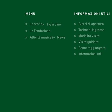
MENU
INFORMAZIONI UTILI
La storia
Giorni di apertura
Il giardino
Tariffe di ingresso
La Fondazione
Modalità visite
Attività musicali
News
Visite guidate
Come raggiungerci
Informazioni utili