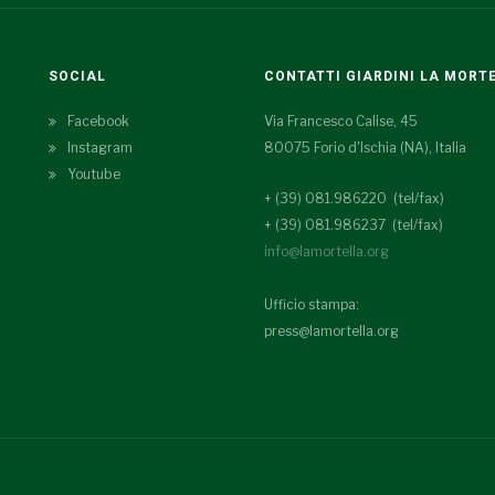
SOCIAL
CONTATTI GIARDINI LA MORT
Facebook
Via Francesco Calise, 45
Instagram
80075 Forio d'Ischia (NA), Italia
Youtube
+ (39) 081.986220 (tel/fax)
+ (39) 081.986237 (tel/fax)
info@lamortella.org
Ufficio stampa:
press@lamortella.org