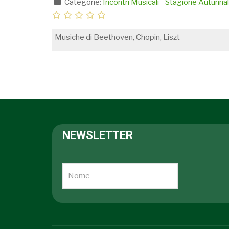
Categorie:
Incontri Musicali - Stagione Autunn
Musiche di Beethoven, Chopin, Liszt
NEWSLETTER