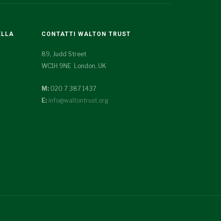
ELLA
CONTATTI WALTON TRUST
89, Judd Street
WC1H 9NE London, UK
M:
020 7 387 1437
E:
info@waltontrust.org