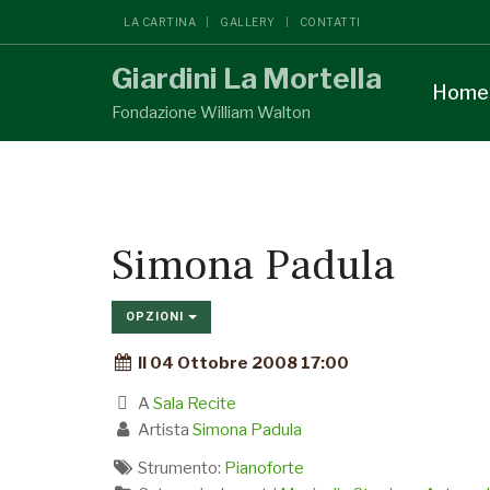
LA CARTINA
GALLERY
CONTATTI
Giardini La Mortella
Home
Fondazione William Walton
Simona Padula
OPZIONI
Il 04 Ottobre 2008 17:00
A
Sala Recite
Artista
Simona Padula
Strumento:
Pianoforte