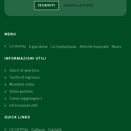
ISCRIVITI
CANCELLAZIONE
MENU
La storia
Il giardino
La Fondazione
Attività musicali
News
INFORMAZIONI UTILI
Giorni di apertura
Tariffe di ingresso
Modalità visite
Visite guidate
Come raggiungerci
Informazioni utili
QUICK LINKS
La cartina
Gallery
Contatti