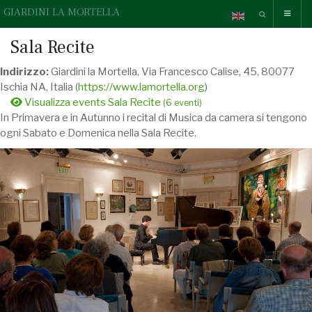
GIARDINI LA MORTELLA
Sala Recite
Indirizzo:
Giardini la Mortella, Via Francesco Calise, 45, 80077
Ischia NA, Italia (
https://www.lamortella.org
)
Visualizza events Sala Recite
(6 eventi)
In Primavera e in Autunno i recital di Musica da camera si tengono
ogni Sabato e Domenica nella Sala Recite.