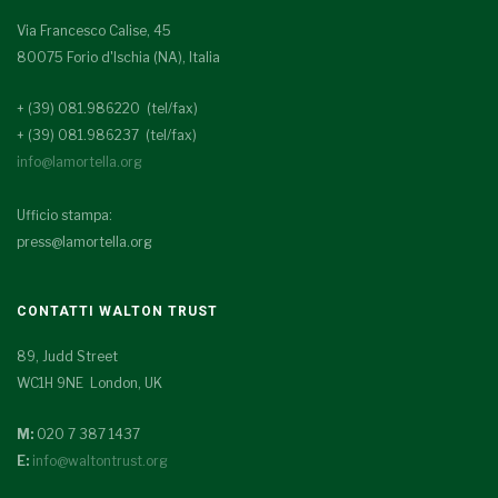
Via Francesco Calise, 45
80075 Forio d'Ischia (NA), Italia
+ (39) 081.986220 (tel/fax)
+ (39) 081.986237 (tel/fax)
info@lamortella.org
Ufficio stampa:
press@lamortella.org
CONTATTI WALTON TRUST
89, Judd Street
WC1H 9NE London, UK
M:
020 7 387 1437
E:
info@waltontrust.org