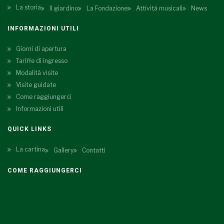
La storia
Il giardino
La Fondazione
Attività musicali
News
INFORMAZIONI UTILI
Giorni di apertura
Tariffe di ingresso
Modalità visite
Visite guidate
Come raggiungerci
Informazioni utili
QUICK LINKS
La cartina
Gallery
Contatti
COME RAGGIUNGERCI