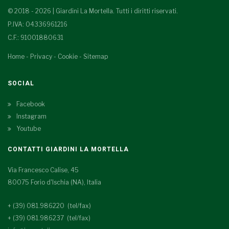
© 2018 - 2026 | Giardini La Mortella. Tutti i diritti riservati.
P.IVA: 04336961216
C.F.: 91001880631
Home
-
Privacy
-
Cookie
-
Sitemap
SOCIAL
Facebook
Instagram
Youtube
CONTATTI GIARDINI LA MORTELLA
Via Francesco Calise, 45
80075 Forio d'Ischia (NA), Italia
+ (39) 081.986220 (tel/fax)
+ (39) 081.986237 (tel/fax)