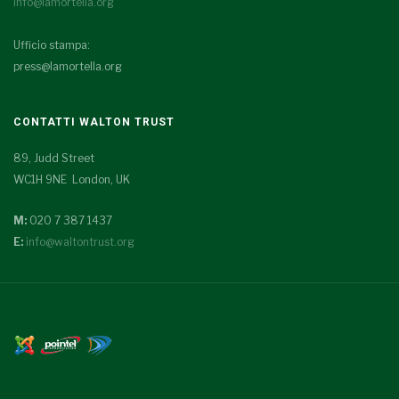
info@lamortella.org
Ufficio stampa:
press@lamortella.org
CONTATTI WALTON TRUST
89, Judd Street
WC1H 9NE London, UK
M:
020 7 387 1437
E:
info@waltontrust.org