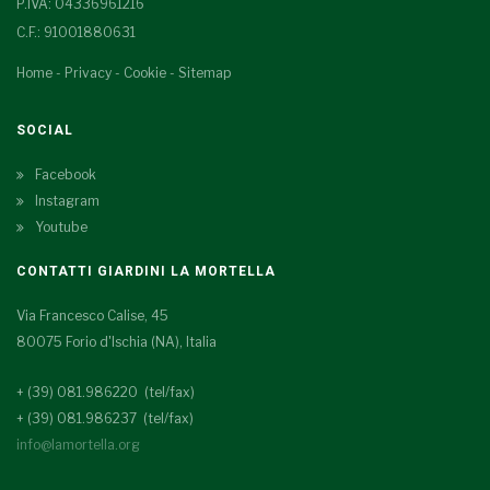
P.IVA: 04336961216
C.F.: 91001880631
Home
-
Privacy
-
Cookie
-
Sitemap
SOCIAL
Facebook
Instagram
Youtube
CONTATTI GIARDINI LA MORTELLA
Via Francesco Calise, 45
80075 Forio d'Ischia (NA), Italia
+ (39) 081.986220 (tel/fax)
+ (39) 081.986237 (tel/fax)
info@lamortella.org