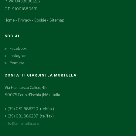
P.IVA: 04336961216
C.F.: 91001880631
Home
-
Privacy
-
Cookie
-
Sitemap
SOCIAL
Facebook
Instagram
Youtube
CONTATTI GIARDINI LA MORTELLA
Via Francesco Calise, 45
80075 Forio d'Ischia (NA), Italia
+ (39) 081.986220 (tel/fax)
+ (39) 081.986237 (tel/fax)
info@lamortella.org