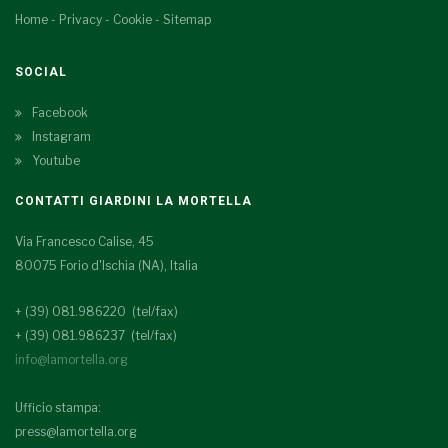
Home
-
Privacy
-
Cookie
-
Sitemap
SOCIAL
Facebook
Instagram
Youtube
CONTATTI GIARDINI LA MORTELLA
Via Francesco Calise, 45
80075 Forio d'Ischia (NA), Italia
+ (39) 081.986220 (tel/fax)
+ (39) 081.986237 (tel/fax)
info@lamortella.org
Ufficio stampa:
press@lamortella.org