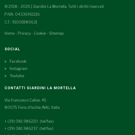
© 2018 - 2026 | Giardini La Mortella. Tutti i diritti riservati.
P.IVA: 04336961216
C.F.: 91001880631
Home
-
Privacy
-
Cookie
-
Sitemap
SOCIAL
Facebook
Instagram
Youtube
CONTATTI GIARDINI LA MORTELLA
Via Francesco Calise, 45
80075 Forio d'Ischia (NA), Italia
+ (39) 081.986220 (tel/fax)
+ (39) 081.986237 (tel/fax)