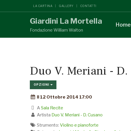
LA CARTINA
GALLERY
CONTATTI
Giardini La Mortella
Home
Fondazione William Walton
Duo V. Meriani - D
OPZIONI
Il 12 Ottobre 2014 17:00
A
Sala Recite
Artista
Duo V. Meriani - D. Cusano
Strumento:
Violino e pianoforte