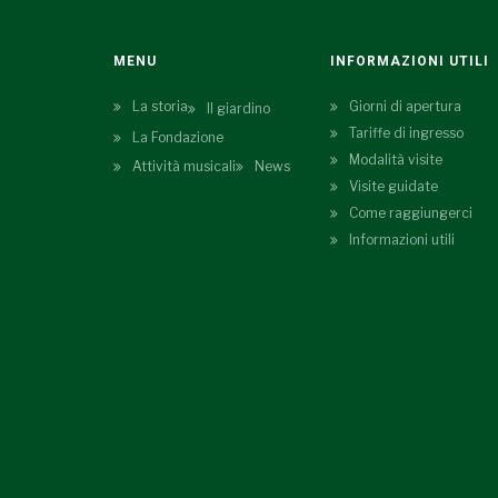
MENU
INFORMAZIONI UTILI
La storia
Giorni di apertura
Il giardino
Tariffe di ingresso
La Fondazione
Modalità visite
Attività musicali
News
Visite guidate
Come raggiungerci
Informazioni utili