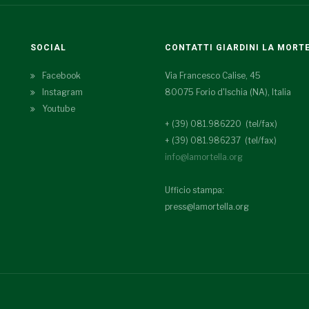
SOCIAL
CONTATTI GIARDINI LA MORT
Facebook
Via Francesco Calise, 45
Instagram
80075 Forio d'Ischia (NA), Italia
Youtube
+ (39) 081.986220 (tel/fax)
+ (39) 081.986237 (tel/fax)
info@lamortella.org
Ufficio stampa:
press@lamortella.org