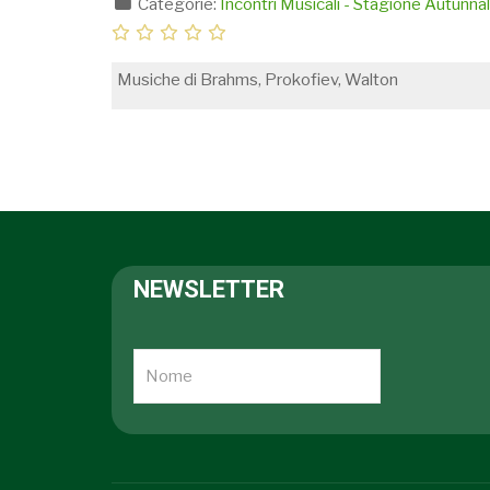
Categorie:
Incontri Musicali - Stagione Autunn
Musiche di Brahms, Prokofiev, Walton
NEWSLETTER