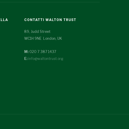
ELLA
CONTATTI WALTON TRUST
89, Judd Street
WC1H 9NE London, UK
M:
020 7 387 1437
E:
info@waltontrust.org