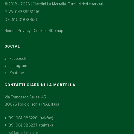
© 2018 - 2026 | Giardini La Mortella. Tutti i diritti riservati.
P.IVA: 04336961216
C.F.: 91001880631
Home
-
Privacy
-
Cookie
-
Sitemap
SOCIAL
Facebook
Instagram
Youtube
CONTATTI GIARDINI LA MORTELLA
Via Francesco Calise, 45
80075 Forio d'Ischia (NA), Italia
+ (39) 081.986220 (tel/fax)
+ (39) 081.986237 (tel/fax)
info@lamortella.org