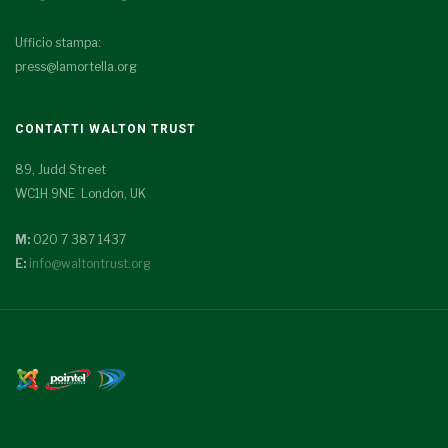
Ufficio stampa:
press@lamortella.org
CONTATTI WALTON TRUST
89, Judd Street
WC1H 9NE London, UK
M:
020 7 387 1437
E:
info@waltontrust.org