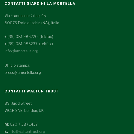
CONTATTI GIARDINI LA MORTELLA
Via Francesco Calise, 45
80075 Forio d'Ischia (NA), Italia
+ (39) 081.986220 (tel/fax)
+ (39) 081.986237 (tel/fax)
info@lamortella.org
Ufficio stampa:
press@lamortella.org
CONTATTI WALTON TRUST
89, Judd Street
WC1H 9NE London, UK
M:
020 7 387 1437
E:
info@waltontrust.org