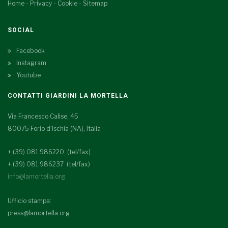
Home
-
Privacy
-
Cookie
-
Sitemap
SOCIAL
Facebook
Instagram
Youtube
CONTATTI GIARDINI LA MORTELLA
Via Francesco Calise, 45
80075 Forio d'Ischia (NA), Italia
+ (39) 081.986220 (tel/fax)
+ (39) 081.986237 (tel/fax)
info@lamortella.org
Ufficio stampa:
press@lamortella.org