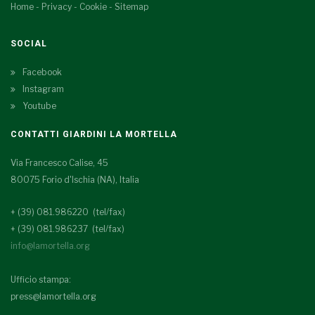
Home
-
Privacy
-
Cookie
-
Sitemap
SOCIAL
Facebook
Instagram
Youtube
CONTATTI GIARDINI LA MORTELLA
Via Francesco Calise, 45
80075 Forio d'Ischia (NA), Italia
+ (39) 081.986220 (tel/fax)
+ (39) 081.986237 (tel/fax)
info@lamortella.org
Ufficio stampa:
press@lamortella.org