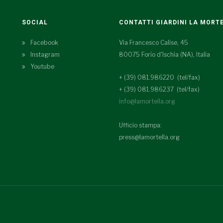
SOCIAL
CONTATTI GIARDINI LA MORT
Facebook
Via Francesco Calise, 45
Instagram
80075 Forio d'Ischia (NA), Italia
Youtube
+ (39) 081.986220 (tel/fax)
+ (39) 081.986237 (tel/fax)
info@lamortella.org
Ufficio stampa:
press@lamortella.org