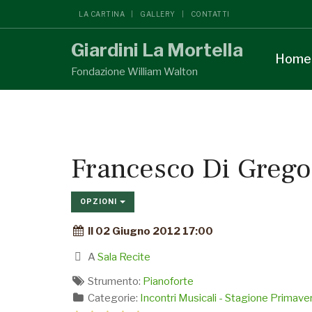
LA CARTINA
GALLERY
CONTATTI
Giardini La Mortella
Home
Fondazione William Walton
Francesco Di Grego
OPZIONI
Il 02 Giugno 2012 17:00
A
Sala Recite
Strumento:
Pianoforte
Categorie:
Incontri Musicali - Stagione Primav