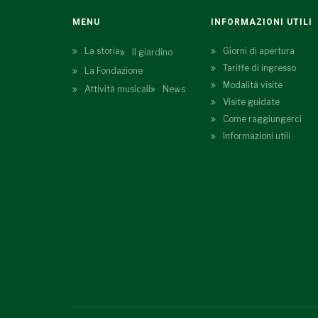
MENU
INFORMAZIONI UTILI
La storia
Giorni di apertura
Il giardino
Tariffe di ingresso
La Fondazione
Modalità visite
Attività musicali
News
Visite guidate
Come raggiungerci
Informazioni utili