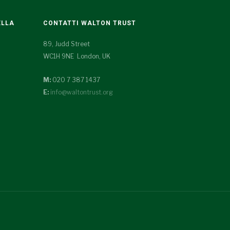
ELLA
CONTATTI WALTON TRUST
89, Judd Street
WC1H 9NE London, UK
M:
020 7 387 1437
E:
info@waltontrust.org