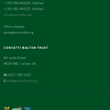
+ (39) 081.986220 (tel/fax)
+ (39) 081.986237 (tel/fax)
info@lamortella.org
Ufficio stampa:
press@lamortella.org
CONTATTI WALTON TRUST
89, Judd Street
WC1H 9NE London, UK
M:
020 7 387 1437
E:
info@waltontrust.org