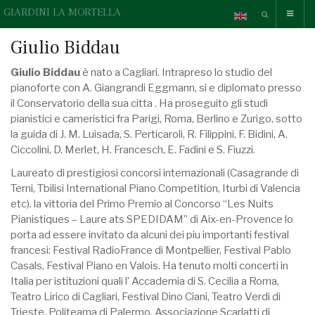
GIARDINI LA MORTELLA
Giulio Biddau
Giulio Biddau
è nato a Cagliari. Intrapreso lo studio del
pianoforte con A. Giangrandi Eggmann, si e diplomato presso
il Conservatorio della sua citta . Ha proseguito gli studi
pianistici e cameristici fra Parigi, Roma, Berlino e Zurigo, sotto
la guida di J. M. Luisada, S. Perticaroli, R. Filippini, F. Bidini, A.
Ciccolini, D. Merlet, H. Francesch, E. Fadini e S. Fiuzzi.
Laureato di prestigiosi concorsi internazionali (Casagrande di
Terni, Tbilisi International Piano Competition, Iturbi di Valencia
etc). la vittoria del Primo Premio al Concorso “Les Nuits
Pianistiques – Laure ats SPEDIDAM” di Aix-en-Provence lo
porta ad essere invitato da alcuni dei piu importanti festival
francesi: Festival RadioFrance di Montpellier, Festival Pablo
Casals, Festival Piano en Valois. Ha tenuto molti concerti in
Italia per istituzioni quali l’ Accademia di S. Cecilia a Roma,
Teatro Lirico di Cagliari, Festival Dino Ciani, Teatro Verdi di
Trieste, Politeama di Palermo, Associazione Scarlatti di