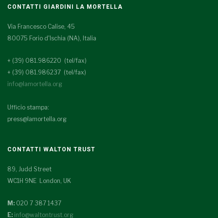
CONTATTI GIARDINI LA MORTELLA
Via Francesco Calise, 45
80075 Forio d'Ischia (NA), Italia
+ (39) 081.986220 (tel/fax)
+ (39) 081.986237 (tel/fax)
info@lamortella.org
Ufficio stampa:
press@lamortella.org
CONTATTI WALTON TRUST
89, Judd Street
WC1H 9NE London, UK
M:
020 7 387 1437
E:
info@waltontrust.org