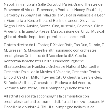
Napoli; in Francia alla Salle Cortot di Parigi, Grand Theatre de
Provence di Aix-en-Provence, a Pontoise, Nancy, Rouffach,
Gerberoy; in Spagna al Palau de la Musica di Valencia e a Leon;
in Germania al Konzerthaus di Berlino e ancora Slovenia,
Regno Unito, Austria, Svezia, Cina, Australia, Colombia, Cile e
Argentina. In questo Paese, l’Associazione dei Critici Musicali
gli ha attribuito importanti premi e riconoscimenti.
E stato diretto da L. Foster, F. Xavier Roth, Tan Dun, D. Iorio, F.
M. Bressan, S. Massarelli e altri, suonando con orchestre
prestigiose: Orchestra dell’Accademia di S. Cecilia,
Konzerthausorchester Berlin, Brandenburgische
Staatsorchester Frankfurt, Orchestre National Montpellier,
Orchestra Palau de la Musica di Valencia, Orchestra Teatro
Lirico di Cagliari, Milton Keynes City Orchestra, Les Sie cles,
Sinfonica Siciliana, Orchestra di Padova e del Veneto,
Sinfonica Abruzzese, Tbilisi Symphony Orchestra etc.
All’attivita di solista accompagna la cameristica con
prestigiosi cantanti e strumentisti, fra cui il mezzo-soprano M.
Bacelli e la violinista A. Tifu. Il suo impegno nella musica