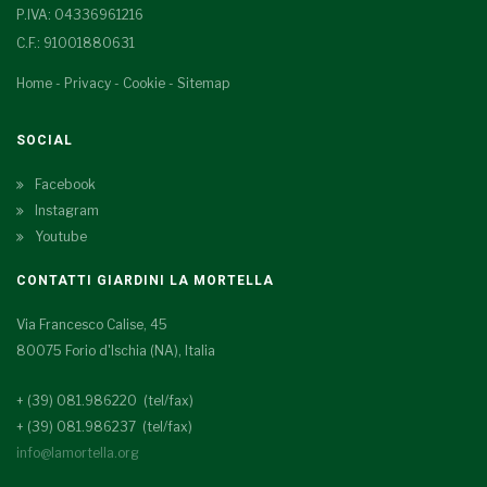
P.IVA: 04336961216
C.F.: 91001880631
Home
-
Privacy
-
Cookie
-
Sitemap
SOCIAL
Facebook
Instagram
Youtube
CONTATTI GIARDINI LA MORTELLA
Via Francesco Calise, 45
80075 Forio d'Ischia (NA), Italia
+ (39) 081.986220 (tel/fax)
+ (39) 081.986237 (tel/fax)
info@lamortella.org