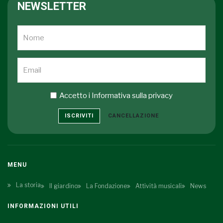
Duo A. Antonova - V. Merkulyeva
(20 Aprile 2014
[Archived]
NEWSLETTER
17:00 - 20 Aprile 2014 18:00)
Duo A. Antonova - V. Merkulyeva
(25 Aprile 2015
[Archived]
17:00 - 25 Aprile 2015 18:00)
Duo A. Antonova - V. Merkulyeva
(26 Aprile 2015
[Archived]
17:00 - 26 Aprile 2015 18:00)
Accetto i
Informativa sulla privacy
ISCRIVITI
CANCELLAZIONE
MENU
La storia
Il giardino
La Fondazione
Attività musicali
News
INFORMAZIONI UTILI