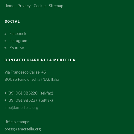
Home
-
Privacy
-
Cookie
-
Sitemap
SOCIAL
Facebook
Instagram
Youtube
CONTATTI GIARDINI LA MORTELLA
Via Francesco Calise, 45
80075 Forio d'Ischia (NA), Italia
+ (39) 081.986220 (tel/fax)
+ (39) 081.986237 (tel/fax)
info@lamortella.org
Ufficio stampa:
press@lamortella.org