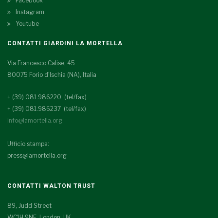
Facebook
Instagram
Youtube
CONTATTI GIARDINI LA MORTELLA
Via Francesco Calise, 45
80075 Forio d'Ischia (NA), Italia
+ (39) 081.986220 (tel/fax)
+ (39) 081.986237 (tel/fax)
info@lamortella.org
Ufficio stampa:
press@lamortella.org
CONTATTI WALTON TRUST
89, Judd Street
WC1H 9NE London, UK