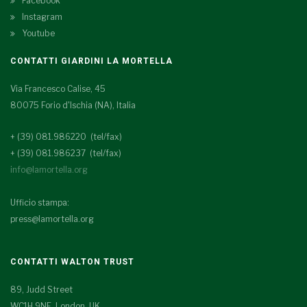
Facebook
Instagram
Youtube
CONTATTI GIARDINI LA MORTELLA
Via Francesco Calise, 45
80075 Forio d'Ischia (NA), Italia
+ (39) 081.986220 (tel/fax)
+ (39) 081.986237 (tel/fax)
info@lamortella.org
Ufficio stampa:
press@lamortella.org
CONTATTI WALTON TRUST
89, Judd Street
WC1H 9NE London, UK