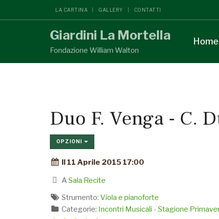
LA CARTINA
GALLERY
CONTATTI
Giardini La Mortella
Home
Fondazione William Walton
Duo F. Venga - C. D
OPZIONI
Il 11 Aprile 2015 17:00
A
Sala Recite
Strumento:
Viola e pianoforte
Categorie:
Incontri Musicali - Stagione Primav