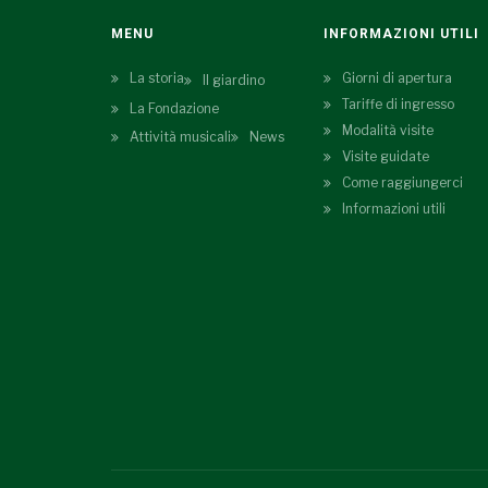
MENU
INFORMAZIONI UTILI
La storia
Giorni di apertura
Il giardino
Tariffe di ingresso
La Fondazione
Modalità visite
Attività musicali
News
Visite guidate
Come raggiungerci
Informazioni utili