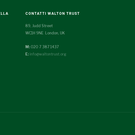
ELLA
CONTATTI WALTON TRUST
89, Judd Street
WC1H 9NE London, UK
M:
020 7 387 1437
E:
info@waltontrust.org