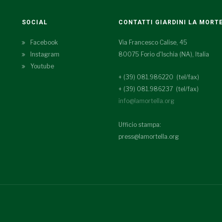
SOCIAL
CONTATTI GIARDINI LA MORT
Facebook
Via Francesco Calise, 45
Instagram
80075 Forio d'Ischia (NA), Italia
Youtube
+ (39) 081.986220 (tel/fax)
+ (39) 081.986237 (tel/fax)
info@lamortella.org
Ufficio stampa:
press@lamortella.org