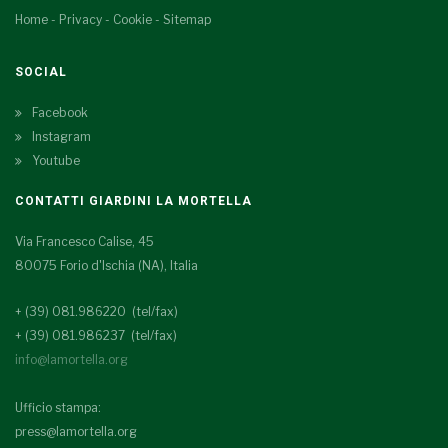
Home
-
Privacy
-
Cookie
-
Sitemap
SOCIAL
Facebook
Instagram
Youtube
CONTATTI GIARDINI LA MORTELLA
Via Francesco Calise, 45
80075 Forio d'Ischia (NA), Italia
+ (39) 081.986220 (tel/fax)
+ (39) 081.986237 (tel/fax)
info@lamortella.org
Ufficio stampa:
press@lamortella.org