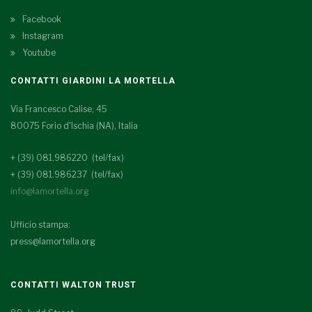
Facebook
Instagram
Youtube
CONTATTI GIARDINI LA MORTELLA
Via Francesco Calise, 45
80075 Forio d'Ischia (NA), Italia
+ (39) 081.986220 (tel/fax)
+ (39) 081.986237 (tel/fax)
info@lamortella.org
Ufficio stampa:
press@lamortella.org
CONTATTI WALTON TRUST