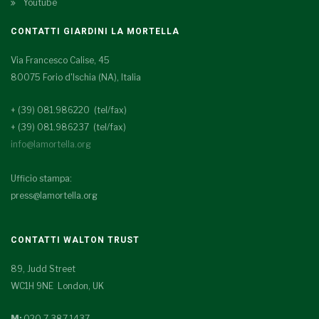
Youtube
CONTATTI GIARDINI LA MORTELLA
Via Francesco Calise, 45
80075 Forio d'Ischia (NA), Italia
+ (39) 081.986220 (tel/fax)
+ (39) 081.986237 (tel/fax)
info@lamortella.org
Ufficio stampa:
press@lamortella.org
CONTATTI WALTON TRUST
89, Judd Street
WC1H 9NE London, UK
M:
020 7 387 1437