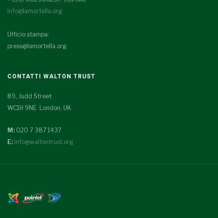
info@lamortella.org
Ufficio stampa:
press@lamortella.org
CONTATTI WALTON TRUST
89, Judd Street
WC1H 9NE London, UK
M:
020 7 387 1437
E:
info@waltontrust.org