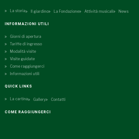
La storia
Il giardino
La Fondazione
Attività musicali
News
INFORMAZIONI UTILI
Giorni di apertura
Tariffe di ingresso
Modalità visite
Visite guidate
Come raggiungerci
Informazioni utili
QUICK LINKS
La cartina
Gallery
Contatti
COME RAGGIUNGERCI