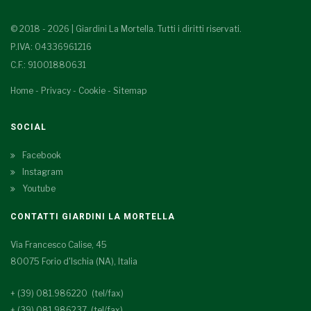
© 2018 - 2026 | Giardini La Mortella. Tutti i diritti riservati.
P.IVA: 04336961216
C.F.: 91001880631
Home
-
Privacy
-
Cookie
-
Sitemap
SOCIAL
Facebook
Instagram
Youtube
CONTATTI GIARDINI LA MORTELLA
Via Francesco Calise, 45
80075 Forio d'Ischia (NA), Italia
+ (39) 081.986220 (tel/fax)
+ (39) 081.986237 (tel/fax)