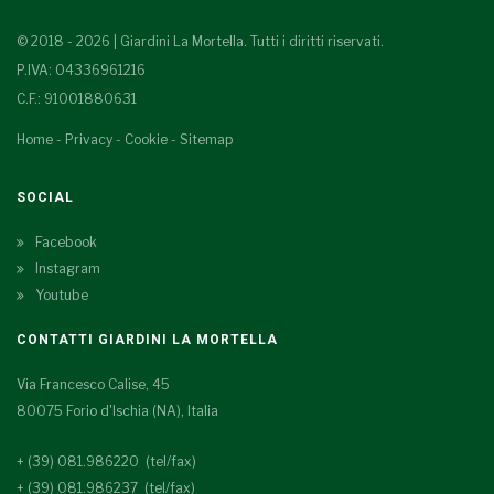
© 2018 - 2026 | Giardini La Mortella. Tutti i diritti riservati.
P.IVA: 04336961216
C.F.: 91001880631
Home
-
Privacy
-
Cookie
-
Sitemap
SOCIAL
Facebook
Instagram
Youtube
CONTATTI GIARDINI LA MORTELLA
Via Francesco Calise, 45
80075 Forio d'Ischia (NA), Italia
+ (39) 081.986220 (tel/fax)
+ (39) 081.986237 (tel/fax)