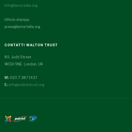
info@lamortella.org
Ufficio stampa:
press@lamortella.org
CONTATTI WALTON TRUST
89, Judd Street
WC1H 9NE London, UK
M:
020 7 387 1437
E:
info@waltontrust.org