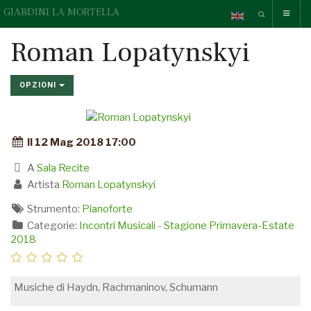
GIARDINI LA MORTELLA
Roman Lopatynskyi
OPZIONI
Il 12 Mag 2018 17:00
A
Sala Recite
Artista
Roman Lopatynskyi
Strumento:
Pianoforte
Categorie:
Incontri Musicali - Stagione Primavera-Estate
2018
Musiche di Haydn, Rachmaninov, Schumann