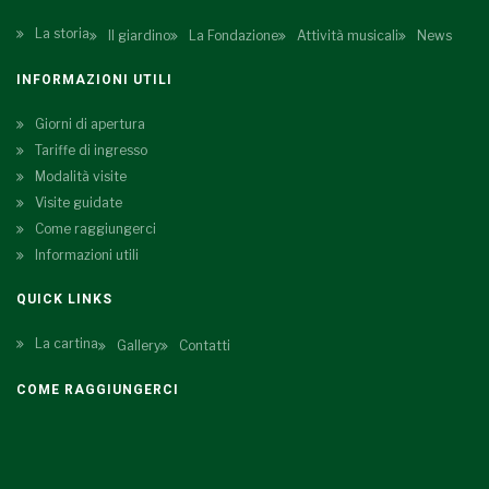
La storia
Il giardino
La Fondazione
Attività musicali
News
INFORMAZIONI UTILI
Giorni di apertura
Tariffe di ingresso
Modalità visite
Visite guidate
Come raggiungerci
Informazioni utili
QUICK LINKS
La cartina
Gallery
Contatti
COME RAGGIUNGERCI