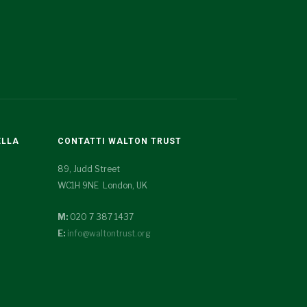
ELLA
CONTATTI WALTON TRUST
89, Judd Street
WC1H 9NE London, UK
M:
020 7 387 1437
E:
info@waltontrust.org