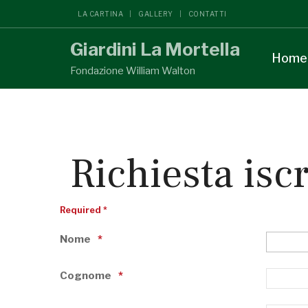
LA CARTINA
GALLERY
CONTATTI
Giardini La Mortella
Home
Fondazione William Walton
Richiesta isc
Required *
Nome
Cognome