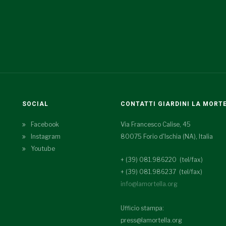
SOCIAL
CONTATTI GIARDINI LA MORT
Facebook
Via Francesco Calise, 45
Instagram
80075 Forio d'Ischia (NA), Italia
Youtube
+ (39) 081.986220 (tel/fax)
+ (39) 081.986237 (tel/fax)
info@lamortella.org
Ufficio stampa:
press@lamortella.org