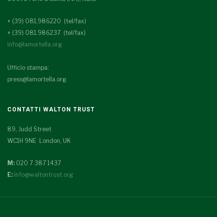
+ (39) 081.986220 (tel/fax)
+ (39) 081.986237 (tel/fax)
info@lamortella.org
Ufficio stampa:
press@lamortella.org
CONTATTI WALTON TRUST
89, Judd Street
WC1H 9NE London, UK
M:
020 7 387 1437
E:
info@waltontrust.org