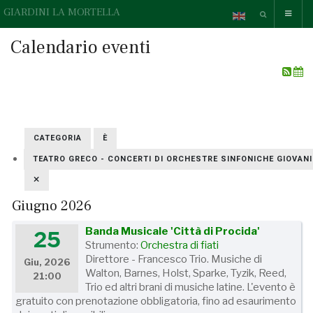
GIARDINI LA MORTELLA
Calendario eventi
CATEGORIA
È
TEATRO GRECO - CONCERTI DI ORCHESTRE SINFONICHE GIOVANIL
Giugno 2026
Banda Musicale 'Città di Procida'
25
Strumento:
Orchestra di fiati
Direttore - Francesco Trio. Musiche di
Giu, 2026
Walton, Barnes, Holst, Sparke, Tyzik, Reed,
21:00
Trio ed altri brani di musiche latine. L'evento è
gratuito con prenotazione obbligatoria, fino ad esaurimento