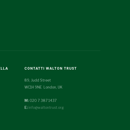
ELLA
CONTATTI WALTON TRUST
89, Judd Street
WC1H 9NE London, UK
M:
020 7 387 1437
E:
info@waltontrust.org