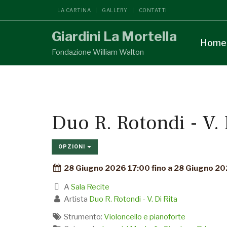
LA CARTINA
GALLERY
CONTATTI
Giardini La Mortella
Home
Fondazione William Walton
Duo R. Rotondi - V. 
OPZIONI
28 Giugno 2026 17:00 fino a 28 Giugno 2
A
Sala Recite
Artista
Duo R. Rotondi - V. Di Rita
Strumento:
Violoncello e pianoforte