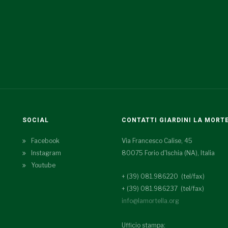
SOCIAL
CONTATTI GIARDINI LA MORT
Facebook
Via Francesco Calise, 45
Instagram
80075 Forio d'Ischia (NA), Italia
Youtube
+ (39) 081.986220 (tel/fax)
+ (39) 081.986237 (tel/fax)
info@lamortella.org
Ufficio stampa: