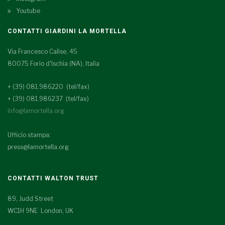
Youtube
CONTATTI GIARDINI LA MORTELLA
Via Francesco Calise, 45
80075 Forio d'Ischia (NA), Italia
+ (39) 081.986220 (tel/fax)
+ (39) 081.986237 (tel/fax)
info@lamortella.org
Ufficio stampa:
press@lamortella.org
CONTATTI WALTON TRUST
89, Judd Street
WC1H 9NE London, UK