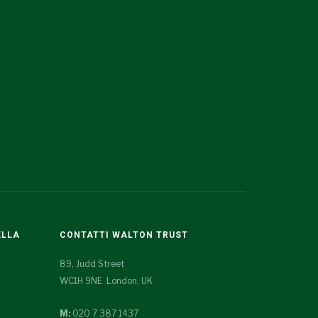
ELLA
CONTATTI WALTON TRUST
89, Judd Street
WC1H 9NE London, UK
M:
020 7 387 1437