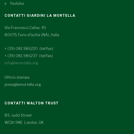
Youtube
CONTATTI GIARDINI LA MORTELLA
Via Francesco Calise, 45
80075 Forio d'Ischia (NA), Italia
+ (39) 081.986220 (tel/fax)
+ (39) 081.986237 (tel/fax)
info@lamortella.org
Ufficio stampa:
press@lamortella.org
CONTATTI WALTON TRUST
89, Judd Street
WC1H 9NE London, UK