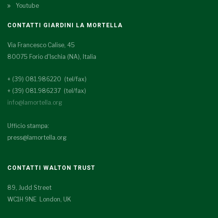
Youtube
CONTATTI GIARDINI LA MORTELLA
Via Francesco Calise, 45
80075 Forio d'Ischia (NA), Italia
+ (39) 081.986220 (tel/fax)
+ (39) 081.986237 (tel/fax)
info@lamortella.org
Ufficio stampa:
press@lamortella.org
CONTATTI WALTON TRUST
89, Judd Street
WC1H 9NE London, UK