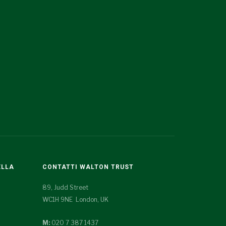
ELLA
CONTATTI WALTON TRUST
89, Judd Street
WC1H 9NE London, UK
M:
020 7 387 1437